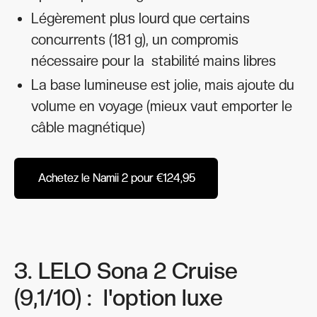
Légèrement plus lourd que certains
concurrents (181 g), un compromis
nécessaire pour la stabilité mains libres
La base lumineuse est jolie, mais ajoute du
volume en voyage (mieux vaut emporter le
câble magnétique)
Achetez le Namii 2 pour €124,95
Achetez le Namii 2 pour €124,95
3. LELO Sona 2 Cruise
(9,1/10) : l'option luxe