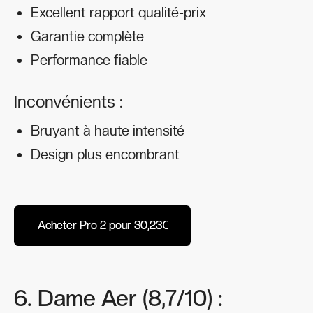
Excellent rapport qualité-prix
Garantie complète
Performance fiable
Inconvénients :
Bruyant à haute intensité
Design plus encombrant
Acheter Pro 2 pour 30,23€
Acheter Pro 2 pour 30,23€
6. Dame Aer (8,7/10) :