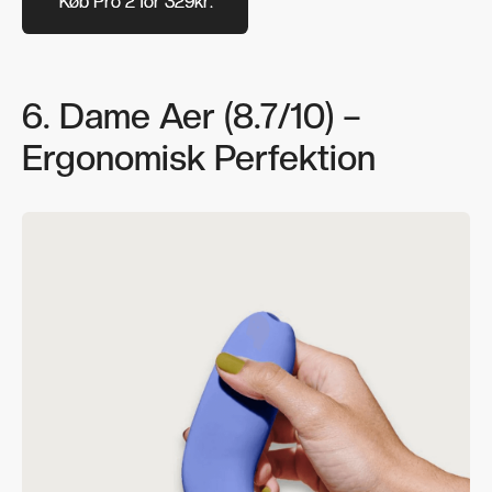
Køb Pro 2 for 329kr.
Køb Pro 2 for 329kr.
6. Dame Aer (8.7/10) –
Ergonomisk Perfektion