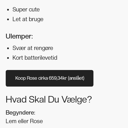
Super cute
Let at bruge
Ulemper:
Svær at rengøre
Kort batterilevetid
Koop Rose cirka 659,34kr (anslået)
Koop Rose cirka 659,34kr (anslået)
Hvad Skal Du Vælge?
Begyndere:
Lem eller Rose