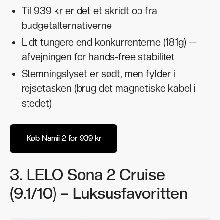
Til 939 kr er det et skridt op fra
budgetalternativerne
Lidt tungere end konkurrenterne (181g) —
afvejningen for hands-free stabilitet
Stemningslyset er sødt, men fylder i
rejsetasken (brug det magnetiske kabel i
stedet)
Køb Namii 2 for 939 kr
Køb Namii 2 for 939 kr
3. LELO Sona 2 Cruise
(9.1/10) – Luksusfavoritten