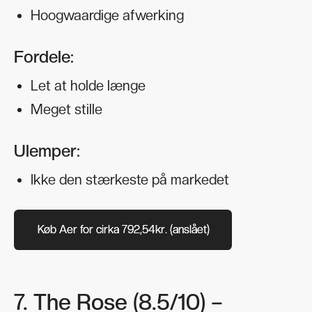
Hoogwaardige afwerking
Fordele:
Let at holde længe
Meget stille
Ulemper:
Ikke den stærkeste på markedet
Køb Aer for cirka 792,54kr. (anslået)
Køb Aer for cirka 792,54kr. (anslået)
7. The Rose (8.5/10) –