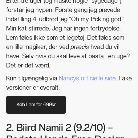
Efter tre uger (og måske nogle “sygedage”),
forstår jeg hypen. Første gang jeg prøvede
Indstilling 4, udbrød jeg “Oh my f*cking god.”
Min kat stirrede. Jeg har ingen fortrydelse.
Lem føles ikke som et legetøj. Det føles som
en lille magiker, der ved
præcis
hvad du vil
have. Selv hvis du skal leve af pasta i en uge?
Det er det værd.
Kun tilgængelig via
Nancys officielle side
. Fake
versioner er overalt.
Køb Lem for 699kr
Køb Lem for 699kr
2. Biird Namii 2 (9.2/10) –