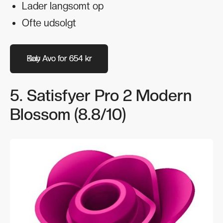
Lader langsomt op
Ofte udsolgt
Køb Avo for 654 kr
Buy Avo for 654 kr
5. Satisfyer Pro 2 Modern
Blossom (8.8/10)