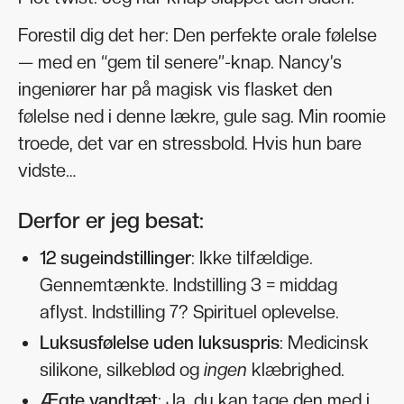
Forestil dig det her: Den perfekte orale følelse
— med en “gem til senere”-knap. Nancy’s
ingeniører har på magisk vis flasket den
følelse ned i denne lækre, gule sag. Min roomie
troede, det var en stressbold. Hvis hun bare
vidste…
Derfor er jeg besat:
12 sugeindstillinger
: Ikke tilfældige.
Gennemtænkte. Indstilling 3 = middag
aflyst. Indstilling 7? Spirituel oplevelse.
Luksusfølelse uden luksuspris
: Medicinsk
silikone, silkeblød og
ingen
klæbrighed.
Ægte vandtæt
: Ja, du kan tage den med i