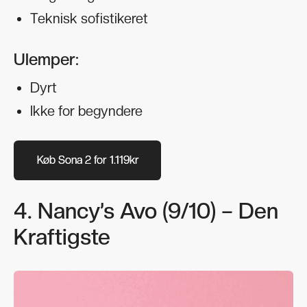
Teknisk sofistikeret
Ulemper:
Dyrt
Ikke for begyndere
Køb Sona 2 for 1.119kr
Køb Sona 2 for 1.119kr
4. Nancy’s Avo (9/10) – Den
Kraftigste