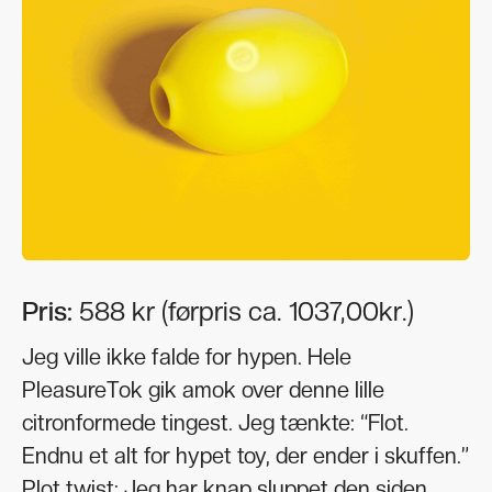
Pris:
588 kr (førpris ca. 1037,00kr.)
Jeg ville ikke falde for hypen. Hele
PleasureTok gik amok over denne lille
citronformede tingest. Jeg tænkte: “Flot.
Endnu et alt for hypet toy, der ender i skuffen.”
Plot twist: Jeg har knap sluppet den siden.