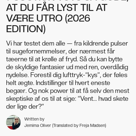
AT DU FÅR LYST TIL AT
VÆRE UTRO (2026
EDITION)
Vi har testet dem alle — fra kildrende pulser
til sugefornemmelser, der nærmest får
tæerne til at krølle af fryd. Så du kan bytte
de skyldige fantasier ud med ren, overdådig
nydelse. Forestil dig lufttryk-“kys”, der føles
helt ægte. Indstillinger til hvert eneste
begær. Og nok power til at få selv den mest
skeptiske af os til at sige: “Vent… hvad skete
der lige der?”
Written by
Jemima Oliver (Translated by Freja Madsen)