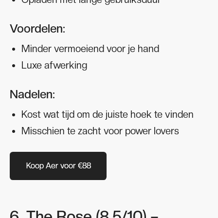
Voordelen:
Minder vermoeiend voor je hand
Luxe afwerking
Nadelen:
Kost wat tijd om de juiste hoek te vinden
Misschien te zacht voor power lovers
Koop Aer voor €88
Koop Aer voor €88
6. The Rose (8.5/10) –