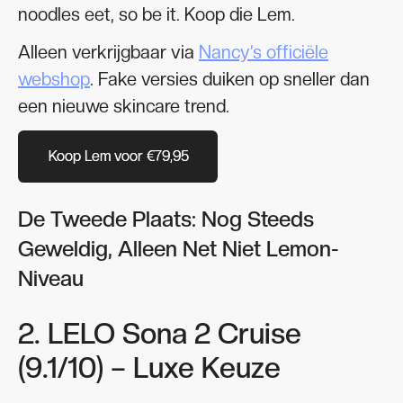
noodles eet, so be it. Koop die Lem.
Alleen verkrijgbaar via
Nancy’s officiële
webshop
. Fake versies duiken op sneller dan
een nieuwe skincare trend.
Koop Lem voor €79,95
Koop Lem voor €79,95
De Tweede Plaats: Nog Steeds
Geweldig, Alleen Net Niet Lemon-
Niveau
2. LELO Sona 2 Cruise
(9.1/10) – Luxe Keuze