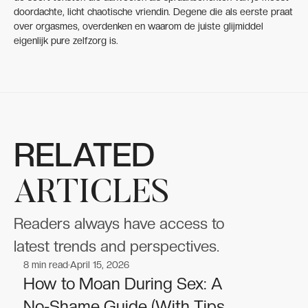
doordachte, licht chaotische vriendin. Degene die als eerste praat
over orgasmes, overdenken en waarom de juiste glijmiddel
eigenlijk pure zelfzorg is.
RELATED
ARTICLES
Readers always have access to
latest trends and perspectives.
8
min read
April 15, 2026
Sex Toys
Sex Toys
How to Moan During Sex: A
No-Shame Guide (With Tips