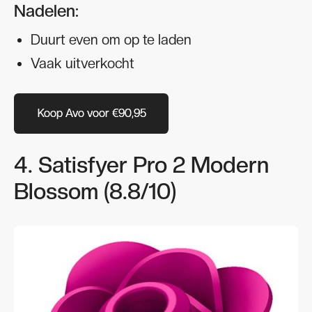
Nadelen:
Duurt even om op te laden
Vaak uitverkocht
Koop Avo voor €90,95
Koop Avo voor €90,95
4. Satisfyer Pro 2 Modern
Blossom (8.8/10)