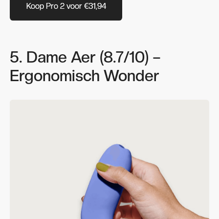
Koop Pro 2 voor €31,94
Koop Pro 2 voor €31,94
5. Dame Aer (8.7/10) –
Ergonomisch Wonder