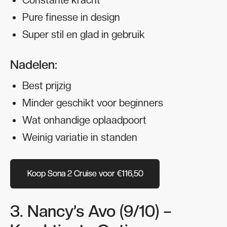
Pure finesse in design
Super stil en glad in gebruik
Nadelen:
Best prijzig
Minder geschikt voor beginners
Wat onhandige oplaadpoort
Weinig variatie in standen
Koop Sona 2 Cruise voor €116,50
Koop Sona 2 Cruise voor €116,50
3. Nancy’s Avo (9/10) –