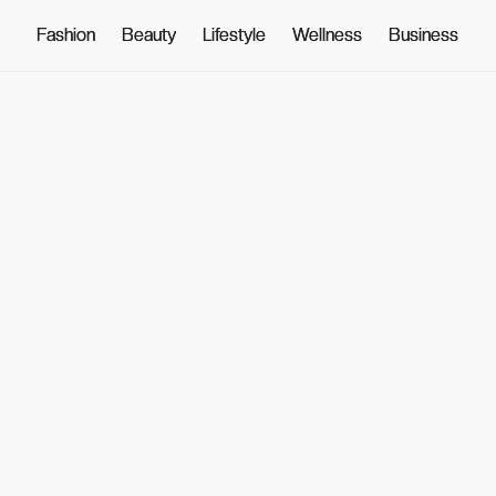
Fashion
Fashion
Beauty
Beauty
Lifestyle
Lifestyle
Wellness
Wellness
Business
Business