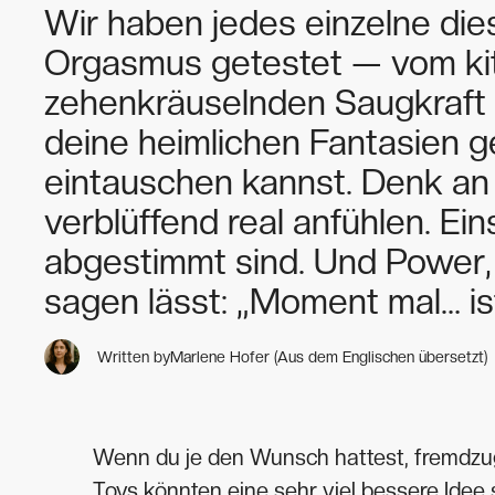
Wir haben jedes einzelne die
Orgasmus getestet — vom kit
zehenkräuselnden Saugkraft 
deine heimlichen Fantasien 
eintauschen kannst. Denk an 
verblüffend real anfühlen. Ein
abgestimmt sind. Und Power, d
sagen lässt: „Moment mal… is
Written by
Marlene Hofer (Aus dem Englischen übersetzt)
Wenn du je den Wunsch hattest, fremdzug
Toys könnten eine sehr viel bessere Idee