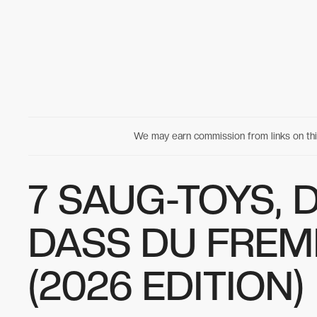
We may earn commission from links on t
7 SAUG-TOYS, D
DASS DU FREM
(2026 EDITION)