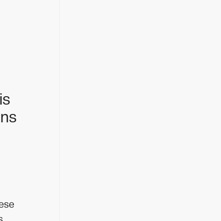
is
uns
iese
s