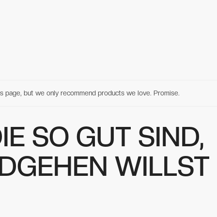
his page, but we only recommend products we love. Promise.
IE SO GUT SIND,
DGEHEN WILLST