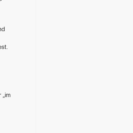
nd
st.
r „im