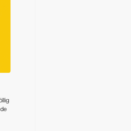
llig
ade