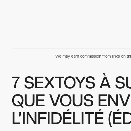
We may earn commission from links on t
7 SEXTOYS À S
QUE VOUS ENV
L’INFIDÉLITÉ (É