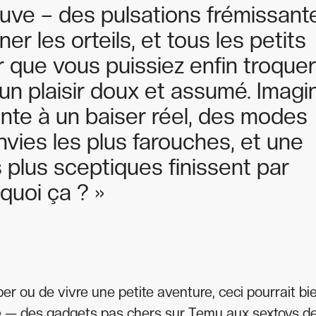
euve – des pulsations frémissant
ner les orteils, et tous les petits
r que vous puissiez enfin troque
n plaisir doux et assumé. Imagin
ente à un baiser réel, des modes
vies les plus farouches, et une
 plus sceptiques finissent par
quoi ça ? »
per ou de vivre une petite aventure, ceci pourrait bi
esté — des gadgets pas chers sur Temu aux sextoys d