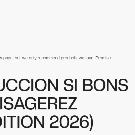
his page, but we only recommend products we love. Promise.
UCCION SI BONS
ISAGEREZ
DITION 2026)