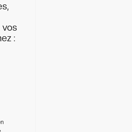
es,
r vos
ez :
en
e