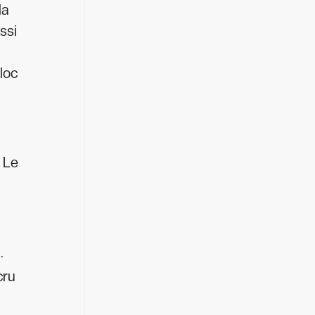
la
ssi
loc
 Le
.
cru