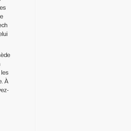
les
ne
tech
elui
sède
a
 les
e. À
yez-