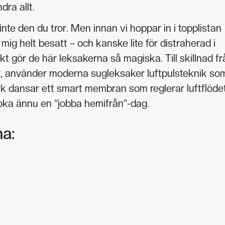
dra allt.
te den du tror. Men innan vi hoppar in i topplistan
 mig helt besatt – och kanske lite för distraherad i
kt gör de här leksakerna så magiska. Till skillnad fr
erar, använder moderna sugleksaker luftpulsteknik so
sak dansar ett smart membran som reglerar luftflöde
oka ännu en “jobba hemifrån”-dag.
na: