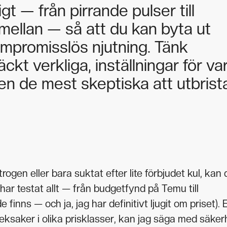
gt — från pirrande pulser till
emellan — så att du kan byta ut
ompromisslös njutning. Tänk
kt verkliga, inställningar för va
en de mest skeptiska att utbrist
ogen eller bara suktat efter lite förbjudet kul, kan 
 har testat allt — från budgetfynd på Temu till
 finns — och ja, jag har definitivt ljugit om priset). 
eksaker i olika prisklasser, kan jag säga med säker