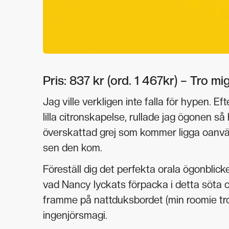
Pris: 837 kr (ord. 1 467kr) – Tro mi
Jag ville verkligen inte falla för hypen. 
lilla citronskapelse, rullade jag ögonen så
överskattad grej som kommer ligga oanvän
sen den kom.
Föreställ dig det perfekta orala ögonblick
vad Nancy lyckats förpacka i detta söta c
framme på nattduksbordet (min roomie tro
ingenjörsmagi.