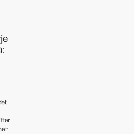
rje
a:
det
Efter
het: