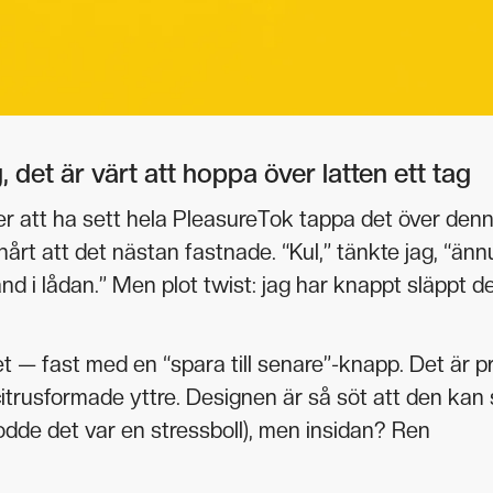
g, det är värt att hoppa över latten ett tag
Efter att ha sett hela PleasureTok tappa det över den
 hårt att det nästan fastnade. “Kul,” tänkte jag, “änn
d i lådan.” Men plot twist: jag har knappt släppt d
et — fast med en “spara till senare”-knapp. Det är p
itrusformade yttre. Designen är så söt att den kan 
dde det var en stressboll), men insidan? Ren