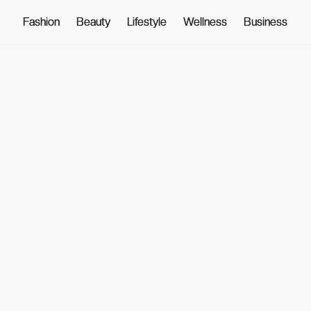
Fashion
Fashion
Beauty
Beauty
Lifestyle
Lifestyle
Wellness
Wellness
Business
Business