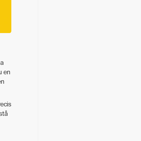
na
u en
en
recis
stå