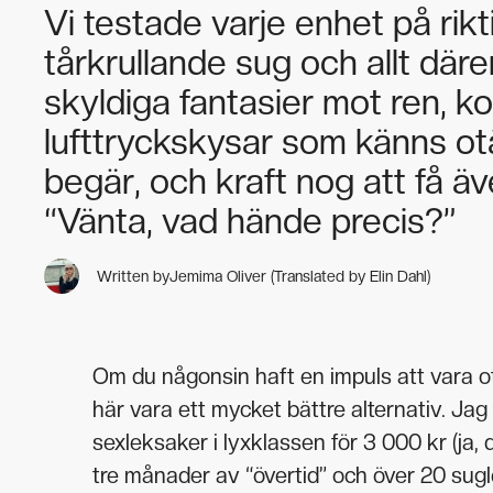
Vi testade varje enhet på rikti
tårkrullande sug och allt där
skyldiga fantasier mot ren, k
lufttryckskysar som känns otäc
begär, och kraft nog att få äv
“Vänta, vad hände precis?”
Written by
Jemima Oliver (Translated by Elin Dahl)
Om du någonsin haft en impuls att vara otr
här vara ett mycket bättre alternativ. Jag
sexleksaker i lyxklassen för 3 000 kr (ja, de
tre månader av “övertid” och över 20 sugl