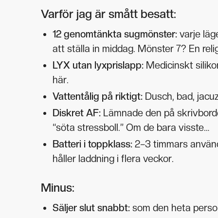
Varför jag är smått besatt:
12 genomtänkta sugmönster:
varje läg
att ställa in middag. Mönster 7? En reli
LYX utan lyxprislapp:
Medicinskt silik
här.
Vattentålig på riktigt:
Dusch, bad, jacuz
Diskret AF:
Lämnade den på skrivborde
“söta stressboll.” Om de bara visste…
Batteri i toppklass:
2–3 timmars användn
håller laddning i flera veckor.
Minus:
Säljer slut snabbt:
som den heta perso