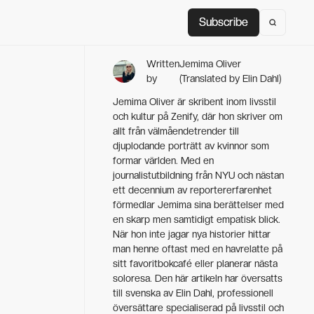
Subscribe
Subscribe
Written
Jemima Oliver
by
(Translated by Elin Dahl)
Jemima Oliver är skribent inom livsstil
och kultur på Zenify, där hon skriver om
allt från välmående­trender till
djuplodande porträtt av kvinnor som
formar världen. Med en
journalistutbildning från NYU och nästan
ett decennium av reportererfarenhet
förmedlar Jemima sina berättelser med
en skarp men samtidigt empatisk blick.
När hon inte jagar nya historier hittar
man henne oftast med en havrelatte på
sitt favoritbokcafé eller planerar nästa
soloresa. Den här artikeln har översatts
till svenska av Elin Dahl, professionell
översättare specialiserad på livsstil och