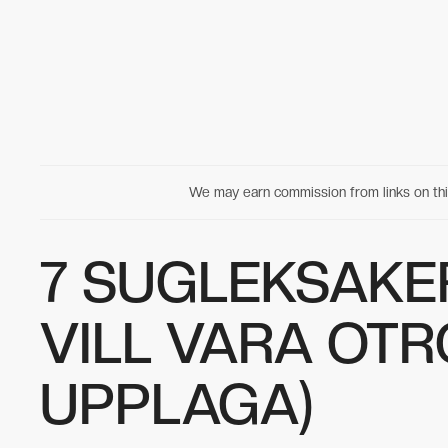
We may earn commission from links on t
7 SUGLEKSAKE
VILL VARA OTR
UPPLAGA)