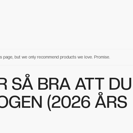
his page, but we only recommend products we love. Promise.
R SÅ BRA ATT DU
OGEN (2026 ÅRS