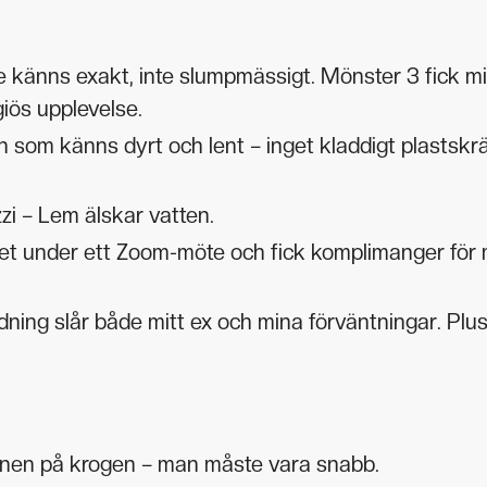
e känns exakt, inte slumpmässigt. Mönster 3 fick m
giös upplevelse.
on som känns dyrt och lent – inget kladdigt plastskr
zi – Lem älskar vatten.
t under ett Zoom-möte och fick komplimanger för 
ing slår både mitt ex och mina förväntningar. Plus
nen på krogen – man måste vara snabb.