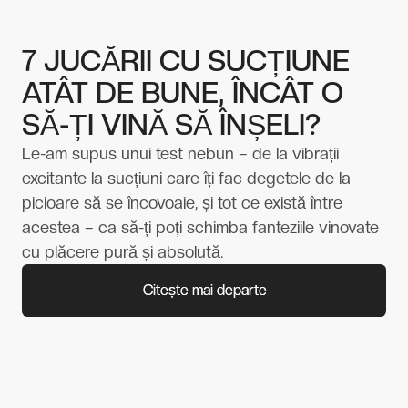
7 JUCĂRII CU SUCȚIUNE
ATÂT DE BUNE, ÎNCÂT O
SĂ-ȚI VINĂ SĂ ÎNȘELI?
Le-am supus unui test nebun – de la vibrații
excitante la sucțiuni care îți fac degetele de la
picioare să se încovoaie, și tot ce există între
acestea – ca să-ți poți schimba fanteziile vinovate
cu plăcere pură și absolută.
Citește mai departe
Citește mai departe